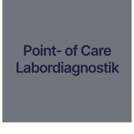
Point- of Care
Labordiagnostik