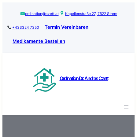
Zum
Inhalt
ordination@czett.at
Kapellenstraße 27, 7522 Strem
springen
Termin Vereinbaren
+433324 7350
Medikamente Bestellen
Ordination Dr. Andras Czett