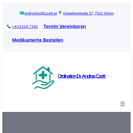
Zum
Inhalt
ordination@czett.at
Kapellenstraße 27, 7522 Strem
springen
Termin Vereinbaren
+433324 7350
Medikamente Bestellen
Ordination Dr. Andras Czett